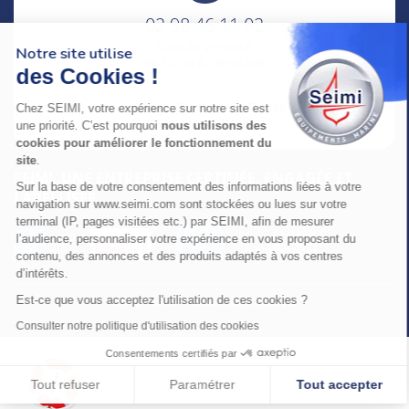
02 98 46 11 02
lundi au vendredi
Notre site utilise
8h-12h30 & 13h30-18h
des Cookies !
adresse : 75 Rue Amiral Troude,
Chez SEIMI, votre expérience sur notre site est
29200 Brest FRANCE
une priorité. C’est pourquoi
nous utilisons des
cookies pour améliorer le fonctionnement du
site
.
SEIMI, UNE ENTREPRISE CERTIFIÉE, ENGAGÉE ET
Sur la base de votre consentement des informations liées à votre
LABELLISÉE
navigation sur www.seimi.com sont stockées ou lues sur votre
terminal (IP, pages visitées etc.) par SEIMI, afin de mesurer
l’audience, personnaliser votre expérience en vous proposant du
contenu, des annonces et des produits adaptés à vos centres
d’intérêts.
Est-ce que vous acceptez l'utilisation de ces cookies ?
© 2024 SEIMI - Tous droits réservés
Consulter notre politique d'utilisation des cookies
Consentements certifiés par
Tout refuser
Paramétrer
Tout accepter