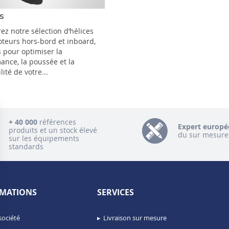
s
ez notre sélection d’hélices
teurs hors-bord et inboard,
 pour optimiser la
ance, la poussée et la
ité de votre...
+ 40 000
références
Expert europé
produits et un stock élevé
du sur mesure
sur les équipements
standards
MATIONS
SERVICES
société
Livraison sur mesure