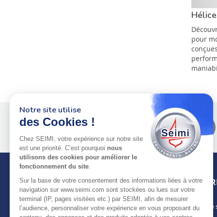
Hélice
Découvr
pour mo
conçues
perform
maniabil
Notre site utilise
des Cookies !
Plus de 50 ans
au service
des pros
Chez SEIMI, votre expérience sur notre site
est une priorité. C’est pourquoi
nous
utilisons des cookies pour améliorer le
fonctionnement du site
.
Sur la base de votre consentement des informations liées à votre
INFOR
navigation sur www.seimi.com sont stockées ou lues sur votre
terminal (IP, pages visitées etc.) par SEIMI, afin de mesurer
Notre 
À PROPOS DE SEIMI
l’audience, personnaliser votre expérience en vous proposant du