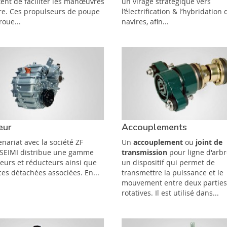
ent de faciliter les manœuvres
un virage stratégique vers
re. Ces propulseurs de poupe
l’électrification & l’hybridation 
roue...
navires, afin...
eur
Accouplements
nariat avec la société ZF
Un
accouplement
ou
joint de
 SEIMI distribue une gamme
transmission
pour ligne d'arbr
seurs et réducteurs ainsi que
un dispositif qui permet de
ces détachées associées. En...
transmettre la puissance et le
mouvement entre deux partie
rotatives. Il est utilisé dans...