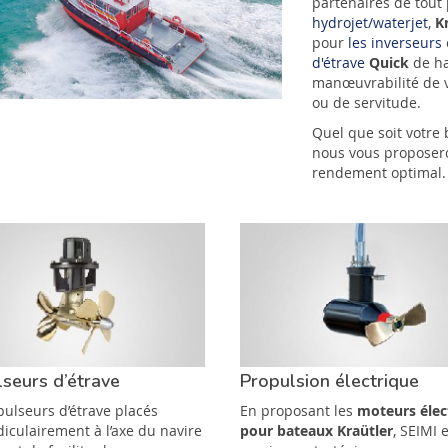
partenaires de tout
hydrojet/waterjet
,
K
pour
les inverseurs
d'étrave
Quick
de h
manœuvrabilité de v
ou de servitude.
Quel que soit votre
nous vous proposer
rendement optimal.
seurs d’étrave
Propulsion électrique
pulseurs d’étrave placés
En proposant les
moteurs élec
iculairement à l’axe du navire
pour bateaux Kraütler
, SEIMI