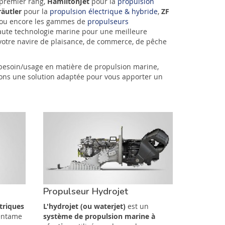
 premier rang,
HamiltonJet
pour la
propulsion
räutler
pour la
propulsion électrique & hybride
,
ZF
ou encore les gammes de
propulseurs
aute technologie marine pour une meilleure
otre navire de plaisance, de commerce, de pêche
 besoin/usage en matière de propulsion marine,
ons une solution adaptée pour vous apporter un
Propulseur Hydrojet
triques
L'hydrojet (ou waterjet)
est un
 entame
système de propulsion marine à