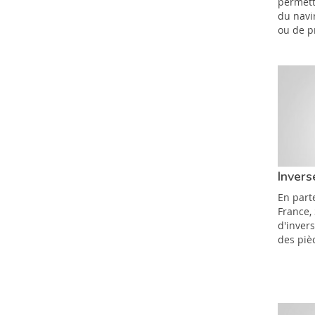
permett
du navi
ou de p
Invers
En parte
France,
d'inver
des piè