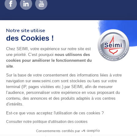
Notre site utilise
des Cookies !
Chez SEIMI, votre expérience sur notre site est
02 98 46 11 02
une priorité. C’est pourquoi
nous utilisons des
lundi au vendredi
cookies pour améliorer le fonctionnement du
8h-12h30 & 13h30-18h
site
.
Sur la base de votre consentement des informations liées à votre
adresse : 75 Rue Amiral Troude,
navigation sur www.seimi.com sont stockées ou lues sur votre
29200 Brest FRANCE
terminal (IP, pages visitées etc.) par SEIMI, afin de mesurer
l’audience, personnaliser votre expérience en vous proposant du
contenu, des annonces et des produits adaptés à vos centres
SEIMI, UNE ENTREPRISE CERTIFIÉE, ENGAGÉE ET
d’intérêts.
LABELLISÉE
Est-ce que vous acceptez l'utilisation de ces cookies ?
Consulter notre politique d'utilisation des cookies
Consentements certifiés par