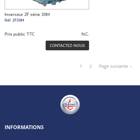
Inverseur ZF série 30M
Réf.
ZF30M
Prix public TTC
N.C.
CONTACTEZ-NOUS
1
2
Page suivante
›
INFORMATIONS