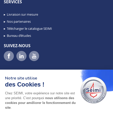
SERVICES
Livraison sur mesure
Nos partenaires
Télécharger le catalogue SEIMI
Bureau d’études
SUIVEZ-NOUS
Notre site utilise
des Cookies !
Chez SEIMI, votre expérience sur notre site est
02 98 46 11 02
une priorité. C’est pourquoi
nous utilisons des
lundi au vendredi
cookies pour améliorer le fonctionnement du
8h-12h30 & 13h30-18h
site
.