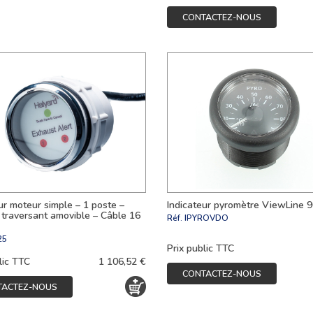
CONTACTEZ-NOUS
ur moteur simple – 1 poste –
Indicateur pyromètre ViewLine 
traversant amovible – Câble 16
Réf.
IPYROVDO
25
Prix public TTC
lic TTC
1 106,52 €
CONTACTEZ-NOUS
TACTEZ-NOUS