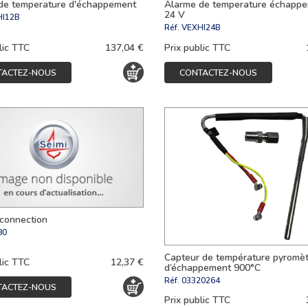
de temperature d'échappement
Alarme de temperature échappe
24 V
I12B
Réf.
VEXHI24B
lic TTC
137,04 €
Prix public TTC
TACTEZ-NOUS
CONTACTEZ-NOUS
 connection
80
Capteur de température pyromèt
lic TTC
12,37 €
d’échappement 900°C
Réf.
03320264
TACTEZ-NOUS
Prix public TTC