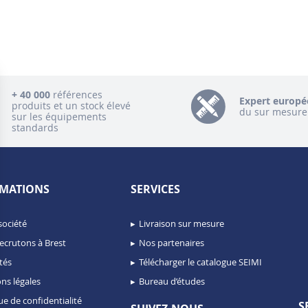
+ 40 000
références
Expert europé
produits et un stock élevé
du sur mesure
sur les équipements
standards
MATIONS
SERVICES
société
Livraison sur mesure
ecrutons à Brest
Nos partenaires
tés
Télécharger le catalogue SEIMI
ns légales
Bureau d’études
ue de confidentialité
S