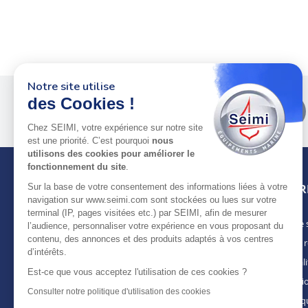
Notre site utilise
des Cookies !
Plus de 50 ans
au service
des pros
Chez SEIMI, votre expérience sur notre site
est une priorité. C’est pourquoi
nous
utilisons des cookies pour améliorer le
fonctionnement du site
.
Sur la base de votre consentement des informations liées à votre
INFOR
navigation sur www.seimi.com sont stockées ou lues sur votre
terminal (IP, pages visitées etc.) par SEIMI, afin de mesurer
Notre 
À PROPOS DE SEIMI
l’audience, personnaliser votre expérience en vous proposant du
contenu, des annonces et des produits adaptés à vos centres
Nous r
Depuis plus de 50 ans, nous apportons des
d’intérêts.
solutions standards & sur-mesure aux
Actuali
chantiers de construction navale, de refit,
Est-ce que vous acceptez l'utilisation de ces cookies ?
Mentio
d’entretien et réparation, magasins
Consulter notre politique d'utilisation des cookies
spécialisés, armateurs et entreprises de
Politiq