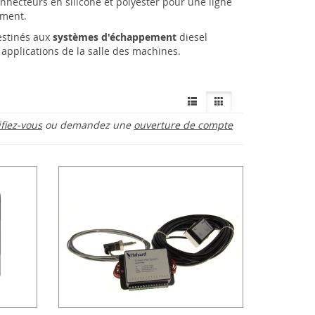
nnecteurs en silicone et polyester pour une ligne
ement.
stinés aux
systèmes d'échappement
diesel
 applications de la salle des machines.
ifiez-vous
ou demandez une
ouverture de compte