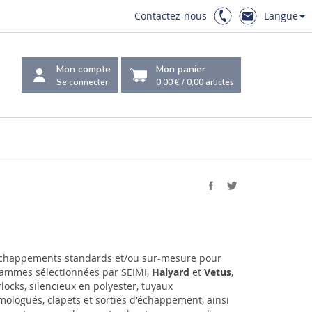
Contactez-nous
Langue
Mon compte
Mon panier
Se connecter
0,00 €
/
0,00
articles
 échappements standards et/ou sur-mesure pour
gammes sélectionnées par SEIMI,
Halyard
et
Vetus
,
ocks, silencieux en polyester, tuyaux
logués, clapets et sorties d'échappement, ainsi