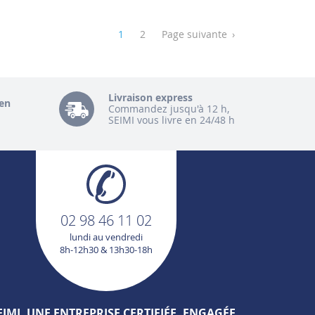
1
2
Page suivante
›
Livraison express
en
Commandez jusqu'à 12 h,
SEIMI vous livre en 24/48 h
02 98 46 11 02
lundi au vendredi
8h-12h30 & 13h30-18h
EIMI, UNE ENTREPRISE CERTIFIÉE, ENGAGÉE