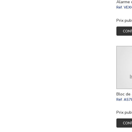
Alarme 
Réf.
VEXH
Prix pub
CON
Bloc de
Réf.
AS7
Prix pub
CON