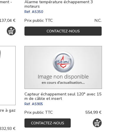
ment -
Alarme température échappement 3
moteurs
Réf.
AS350
137,04 €
Prix public TTC
N.C.
CONTACTEZ-NOUS
Capteur échappement seul 120° avec 15
m de câble et insert
Réf.
AS905
re à gaz
Prix public TTC
554,99 €
CONTACTEZ-NOUS
332,93 €