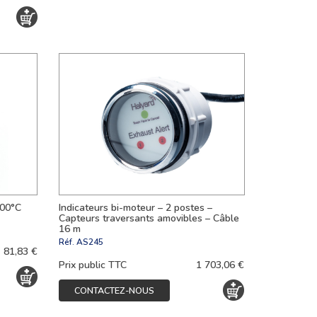
900°C
Indicateurs bi-moteur – 2 postes –
Capteurs traversants amovibles – Câble
16 m
Réf.
AS245
81,83 €
Prix public TTC
1 703,06 €
CONTACTEZ-NOUS