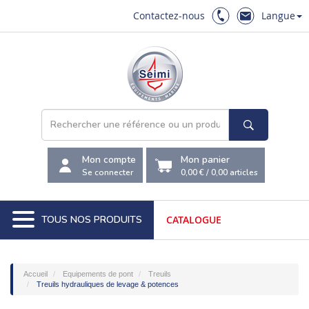
Contactez-nous
Langue
Mon compte
Mon panier
Se connecter
0,00 €
/
0,00
articles
TOUS NOS PRODUITS
CATALOGUE
Accueil
Equipements de pont
Treuils
Treuils hydrauliques de levage & potences