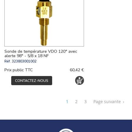
Sonde de température VDO 120° avec
alerte 98° - 5/8 x 18 NF
Réf.
323803001002
Prix public TTC
60,42 €
CONTACTEZ-NOUS
1
2
3
Page suivante
›