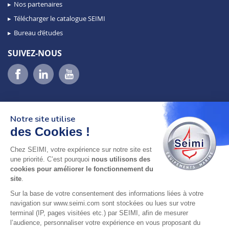
Nos partenaires
Télécharger le catalogue SEIMI
Bureau d’études
SUIVEZ-NOUS
Notre site utilise
des Cookies !
Chez SEIMI, votre expérience sur notre site est
02 98 46 11 02
une priorité. C’est pourquoi
nous utilisons des
lundi au vendredi
cookies pour améliorer le fonctionnement du
8h-12h30 & 13h30-18h
site
.
Sur la base de votre consentement des informations liées à votre
adresse : 75 Rue Amiral Troude,
navigation sur www.seimi.com sont stockées ou lues sur votre
29200 Brest FRANCE
terminal (IP, pages visitées etc.) par SEIMI, afin de mesurer
l’audience, personnaliser votre expérience en vous proposant du