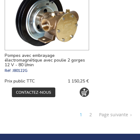
Pompes avec embrayage
électromagnétique avec poulie 2 gorges
12 V - 80 l/min
Réf.
J80122G
Prix public TTC
1 150,25 €
CONTACTEZ-NOUS
1
2
Page suivante
›