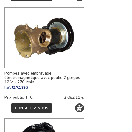
Pompes avec embrayage
électromagnétique avec poulie 2 gorges
12 V - 270 l/min
Réf.
J270122G
Prix public TTC
2 082,11 €
CONTACTEZ-NOUS