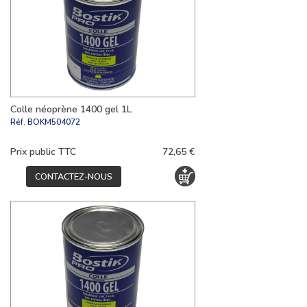
Colle néoprène 1400 gel 1L
Réf.
BOKM504072
Prix public TTC
72,65 €
CONTACTEZ-NOUS