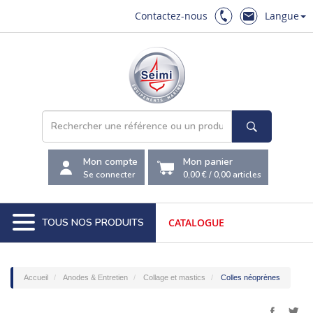
Contactez-nous
Langue
Mon compte
Mon panier
Se connecter
0,00 €
/
0,00
articles
TOUS NOS PRODUITS
CATALOGUE
Accueil
Anodes & Entretien
Collage et mastics
Colles néoprènes