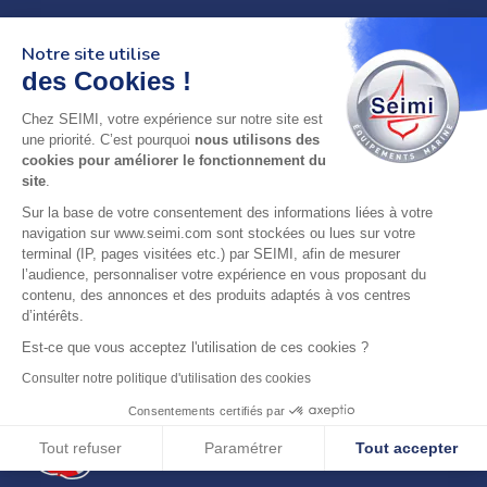
Notre site utilise
des Cookies !
Chez SEIMI, votre expérience sur notre site est
02 98 46 11 02
une priorité. C’est pourquoi
nous utilisons des
lundi au vendredi
cookies pour améliorer le fonctionnement du
8h-12h30 & 13h30-18h
site
.
Sur la base de votre consentement des informations liées à votre
adresse : 75 Rue Amiral Troude,
navigation sur www.seimi.com sont stockées ou lues sur votre
29200 Brest FRANCE
terminal (IP, pages visitées etc.) par SEIMI, afin de mesurer
l’audience, personnaliser votre expérience en vous proposant du
contenu, des annonces et des produits adaptés à vos centres
SEIMI, UNE ENTREPRISE CERTIFIÉE, ENGAGÉE ET
d’intérêts.
LABELLISÉE
Est-ce que vous acceptez l'utilisation de ces cookies ?
Consulter notre politique d'utilisation des cookies
Consentements certifiés par
Tout refuser
Paramétrer
Tout accepter
© 2024 SEIMI - Tous droits réservés