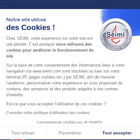
Notre site utilise
des Cookies !
Chez SEIMI, votre expérience sur notre site est
02 98 46 11 02
une priorité. C’est pourquoi
nous utilisons des
lundi au vendredi
cookies pour améliorer le fonctionnement du
8h-12h30 & 13h30-18h
site
.
Sur la base de votre consentement des informations liées à votre
adresse : 75 Rue Amiral Troude,
navigation sur www.seimi.com sont stockées ou lues sur votre
29200 Brest FRANCE
terminal (IP, pages visitées etc.) par SEIMI, afin de mesurer
l’audience, personnaliser votre expérience en vous proposant du
contenu, des annonces et des produits adaptés à vos centres
SEIMI, UNE ENTREPRISE CERTIFIÉE, ENGAGÉE ET
d’intérêts.
LABELLISÉE
Est-ce que vous acceptez l'utilisation de ces cookies ?
Consulter notre politique d'utilisation des cookies
Consentements certifiés par
Tout refuser
Paramétrer
Tout accepter
© 2024 SEIMI - Tous droits réservés