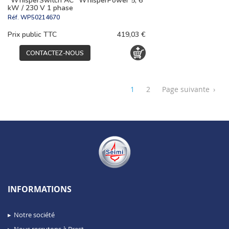
"WhisperSwitch AC" WhisperPower 5, 6
kW / 230 V 1 phase
Réf.
WP50214670
Prix public TTC
419,03 €
CONTACTEZ-NOUS
1
2
Page suivante
›
INFORMATIONS
Notre société
Nous recrutons à Brest