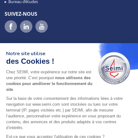
Bureau d’études
SUIVEZ-NOUS
Notre site utilise
des Cookies !
Chez SEIMI, votre expérience sur notre site est
02 98 46 11 02
une priorité. C’est pourquoi
nous utilisons des
lundi au vendredi
cookies pour améliorer le fonctionnement du
8h-12h30 & 13h30-18h
site
.
Sur la base de votre consentement des informations liées à votre
adresse : 75 Rue Amiral Troude,
navigation sur www.seimi.com sont stockées ou lues sur votre
29200 Brest FRANCE
terminal (IP, pages visitées etc.) par SEIMI, afin de mesurer
l’audience, personnaliser votre expérience en vous proposant du
contenu, des annonces et des produits adaptés à vos centres
SEIMI, UNE ENTREPRISE CERTIFIÉE, ENGAGÉE ET
d’intérêts.
LABELLISÉE
Est-ce que vous acceptez l'utilisation de ces cookies ?