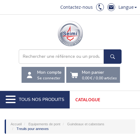
Contactez-nous
Langue
Mon compte
Mon panier
Se connecter
0,00 €
/
0,00
articles
TOUS NOS PRODUITS
CATALOGUE
Accueil
Equipements de pont
Guindeaux et cabestans
Treuils pour annexes