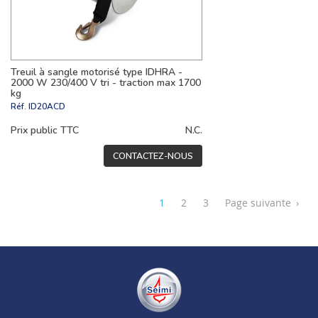
Treuil à sangle motorisé type IDHRA -
2000 W 230/400 V tri - traction max 1700
kg
Réf.
ID20ACD
Prix public TTC
N.C.
CONTACTEZ-NOUS
1
2
3
Page suivante
›