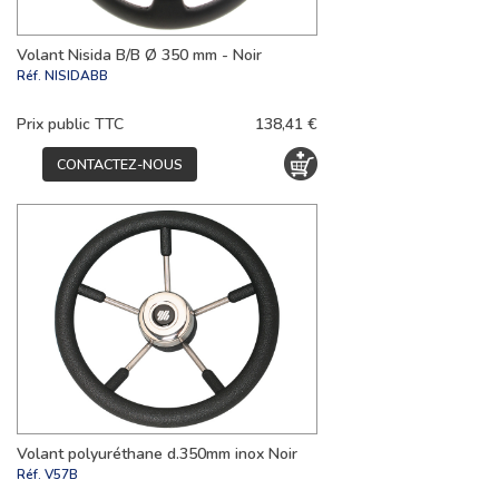
Volant Nisida B/B Ø 350 mm - Noir
Réf.
NISIDABB
Prix public TTC
138,41 €
CONTACTEZ-NOUS
Volant polyuréthane d.350mm inox Noir
Réf.
V57B