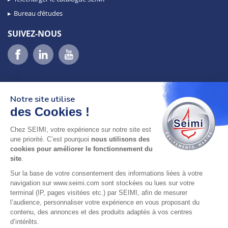
Bureau d’études
SUIVEZ-NOUS
Notre site utilise
des Cookies !
Chez SEIMI, votre expérience sur notre site est
02 98 46 11 02
une priorité. C’est pourquoi
nous utilisons des
lundi au vendredi
cookies pour améliorer le fonctionnement du
8h-12h30 & 13h30-18h
site
.
Sur la base de votre consentement des informations liées à votre
adresse : 75 Rue Amiral Troude,
navigation sur www.seimi.com sont stockées ou lues sur votre
29200 Brest FRANCE
terminal (IP, pages visitées etc.) par SEIMI, afin de mesurer
l’audience, personnaliser votre expérience en vous proposant du
contenu, des annonces et des produits adaptés à vos centres
SEIMI, UNE ENTREPRISE CERTIFIÉE, ENGAGÉE ET
d’intérêts.