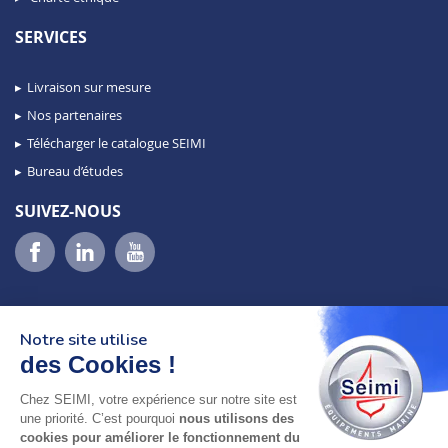
SERVICES
Livraison sur mesure
Nos partenaires
Télécharger le catalogue SEIMI
Bureau d’études
SUIVEZ-NOUS
Notre site utilise
des Cookies !
Chez SEIMI, votre expérience sur notre site est
02 98 46 11 02
une priorité. C’est pourquoi
nous utilisons des
lundi au vendredi
cookies pour améliorer le fonctionnement du