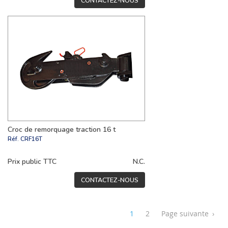
CONTACTEZ-NOUS
Croc de remorquage traction 16 t
Réf.
CRF16T
Prix public TTC
N.C.
CONTACTEZ-NOUS
1
2
Page suivante
›