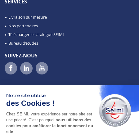
SERVICES
Livraison sur mesure
Nos partenaires
Télécharger le catalogue SEIMI
Bureau d’études
SUIVEZ-NOUS
Notre site utilise
des Cookies !
Chez SEIMI, votre expérience sur notre site est
02 98 46 11 02
une priorité. C’est pourquoi
nous utilisons des
lundi au vendredi
cookies pour améliorer le fonctionnement du
8h-12h30 & 13h30-18h
site
.