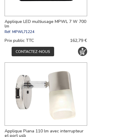
Applique LED multiusage MPWL 7 W 700
lm
Réf.
MPWL71224
Prix public TTC
162,79 €
CONTACTEZ-NOUS
Applique Piana 110 lm avec interrupteur
et port usb