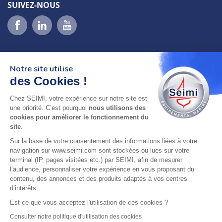
SUIVEZ-NOUS
Notre site utilise
des Cookies !
Chez SEIMI, votre expérience sur notre site est
02 98 46 11 02
une priorité. C’est pourquoi
nous utilisons des
lundi au vendredi
cookies pour améliorer le fonctionnement du
8h-12h30 & 13h30-18h
site
.
Sur la base de votre consentement des informations liées à votre
adresse : 75 Rue Amiral Troude,
navigation sur www.seimi.com sont stockées ou lues sur votre
29200 Brest FRANCE
terminal (IP, pages visitées etc.) par SEIMI, afin de mesurer
l’audience, personnaliser votre expérience en vous proposant du
contenu, des annonces et des produits adaptés à vos centres
SEIMI, UNE ENTREPRISE CERTIFIÉE, ENGAGÉE ET
d’intérêts.
LABELLISÉE
Est-ce que vous acceptez l'utilisation de ces cookies ?
Consulter notre politique d'utilisation des cookies