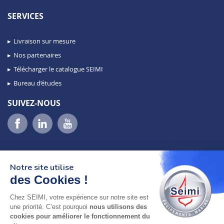
SERVICES
Livraison sur mesure
Nos partenaires
Télécharger le catalogue SEIMI
Bureau d’études
SUIVEZ-NOUS
Notre site utilise
des Cookies !
Chez SEIMI, votre expérience sur notre site est
02 98 46 11 02
une priorité. C’est pourquoi
nous utilisons des
lundi au vendredi
cookies pour améliorer le fonctionnement du