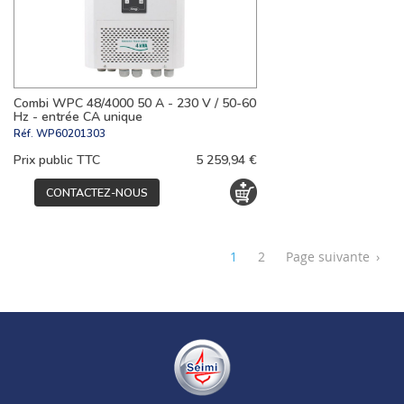
Combi WPC 48/4000 50 A - 230 V / 50-60
Hz - entrée CA unique
Réf.
WP60201303
Prix public TTC
5 259,94 €
CONTACTEZ-NOUS
1
2
Page suivante
›