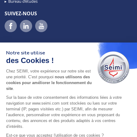
Bureau d’études
SUIVEZ-NOUS
Notre site utilise
des Cookies !
Chez SEIMI, votre expérience sur notre site est
02 98 46 11 02
une priorité. C’est pourquoi
nous utilisons des
lundi au vendredi
cookies pour améliorer le fonctionnement du
8h-12h30 & 13h30-18h
site
.
Sur la base de votre consentement des informations liées à votre
adresse : 75 Rue Amiral Troude,
navigation sur www.seimi.com sont stockées ou lues sur votre
29200 Brest FRANCE
terminal (IP, pages visitées etc.) par SEIMI, afin de mesurer
l’audience, personnaliser votre expérience en vous proposant du
contenu, des annonces et des produits adaptés à vos centres
SEIMI, UNE ENTREPRISE CERTIFIÉE, ENGAGÉE ET
d’intérêts.
LABELLISÉE
Est-ce que vous acceptez l'utilisation de ces cookies ?