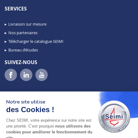
SERVICES
Livraison sur mesure
Nos partenaires
Télécharger le catalogue SEIMI
Bureau d’études
SUIVEZ-NOUS
Notre site utilise
des Cookies !
Chez SEIMI, votre expérience sur notre site est
02 98 46 11 02
une priorité. C’est pourquoi
nous utilisons des
lundi au vendredi
cookies pour améliorer le fonctionnement du
8h-12h30 & 13h30-18h
site
.