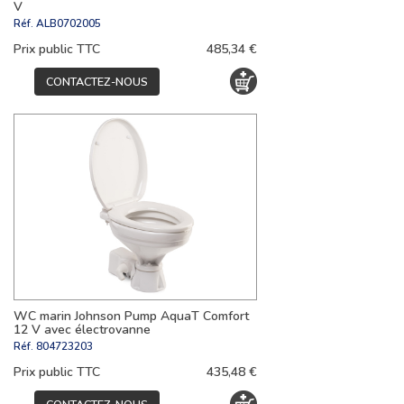
V
Réf.
ALB0702005
Prix public TTC
485,34 €
CONTACTEZ-NOUS
WC marin Johnson Pump AquaT Comfort
12 V avec électrovanne
Réf.
804723203
Prix public TTC
435,48 €