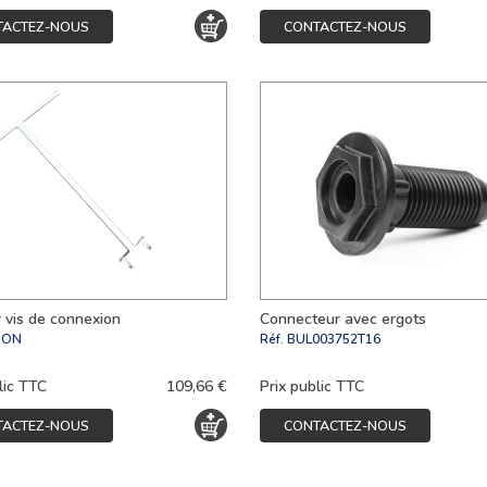
TACTEZ-NOUS
CONTACTEZ-NOUS
 vis de connexion
Connecteur avec ergots
PON
Réf.
BUL003752T16
lic TTC
109,66 €
Prix public TTC
TACTEZ-NOUS
CONTACTEZ-NOUS