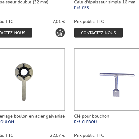
épaisseur double (32 mm)
Cale d'épaisseur simple 16 mm
Réf.
CES
lic TTC
7,01 €
Prix public TTC
TACTEZ-NOUS
CONTACTEZ-NOUS
errage boulon en acier galvanisé
Clé pour bouchon
BOULON
Réf.
CLEBOU
lic TTC
22,07 €
Prix public TTC