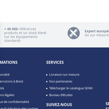
+ 40 000
références
Expert europé
produits et un stock élevé
du sur mesure
sur les équipements
standards
MATIONS
SERVICES
société
Livraison sur mesure
ecrutons à Brest
Nos partenaires
tés
Télécharger le catalogue SEIMI
ns légales
Bureau d’études
ue de confidentialité
S
SUIVEZ-NOUS
ue d'utilisation des cookies