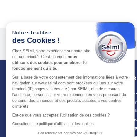
Notre site utilise
des Cookies !
Plus de 50 ans
au service
des pros
Chez SEIMI, votre expérience sur notre site
est une priorité. C’est pourquoi
nous
utilisons des cookies pour améliorer le
fonctionnement du site
.
Sur la base de votre consentement des informations liées à votre
INFOR
navigation sur www.seimi.com sont stockées ou lues sur votre
terminal (IP, pages visitées etc.) par SEIMI, afin de mesurer
Notre 
À PROPOS DE SEIMI
l’audience, personnaliser votre expérience en vous proposant du
contenu, des annonces et des produits adaptés à vos centres
Nous r
Depuis plus de 50 ans, nous apportons des
d’intérêts.
solutions standards & sur-mesure aux
Actuali
chantiers de construction navale, de refit,
Est-ce que vous acceptez l'utilisation de ces cookies ?
Mentio
d’entretien et réparation, magasins
Consulter notre politique d'utilisation des cookies
spécialisés, armateurs et entreprises de
Politiq
maintenance. Une offre de produits
Consentements certifiés par
Politiq
complète, mais aussi de services, pour une