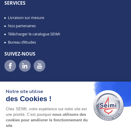
SERVICES
Livraison sur mesure
Nos partenaires
Télécharger le catalogue SEIMI
Bureau d’études
SUIVEZ-NOUS
Notre site utilise
des Cookies !
Chez SEIMI, votre expérience sur notre site est
02 98 46 11 02
une priorité. C’est pourquoi
nous utilisons des
lundi au vendredi
cookies pour améliorer le fonctionnement du
8h-12h30 & 13h30-18h
site
.