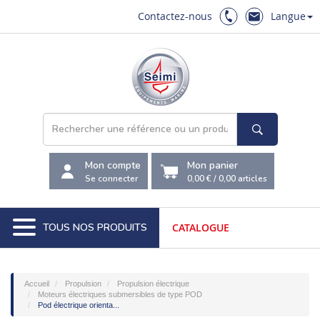
Contactez-nous
Langue
Mon compte
Mon panier
Se connecter
0,00 €
/
0,00
articles
TOUS NOS PRODUITS
CATALOGUE
Accueil
Propulsion
Propulsion électrique
Moteurs électriques submersibles de type POD
Pod électrique orienta...