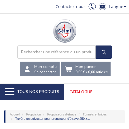
Contactez-nous
Langue
Mon compte
Mon panier
Se connecter
0,00 €
/
0,00
articles
TOUS NOS PRODUITS
CATALOGUE
Accueil
Propulsion
Propulseurs d’étrave
Tunnels et brides
Tuyère en polyester pour propulseur d'étrave 250 x...