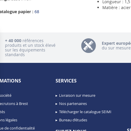
Longueur : 1,5
Matière : acier
atalogue papier :
68
+ 40 000
références
Expert europé
produits et un stock élevé
du sur mesure
sur les équipements
standards
MATIONS
SERVICES
société
Livraison sur mesure
ecrutons à Brest
Nos partenaires
tés
Télécharger le catalogue SEIMI
ns légales
Bureau d’études
ue de confidentialité
S