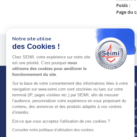
Poids :
Page du c
Notre site utilise
Plus de 50 ans
au service
des Cookies !
des pros
Chez SEIMI, votre expérience sur notre site
est une priorité. C’est pourquoi
nous
utilisons des cookies pour améliorer le
fonctionnement du site
.
INFOR
Sur la base de votre consentement des informations liées à votre
navigation sur www.seimi.com sont stockées ou lues sur votre
terminal (IP, pages visitées etc.) par SEIMI, afin de mesurer
Notre 
À PROPOS DE SEIMI
l’audience, personnaliser votre expérience en vous proposant du
contenu, des annonces et des produits adaptés à vos centres
Nous r
Depuis plus de 50 ans, nous apportons des
d’intérêts.
solutions standards & sur-mesure aux
Actuali
chantiers de construction navale, de refit,
Est-ce que vous acceptez l'utilisation de ces cookies ?
Mentio
d’entretien et réparation, magasins
Consulter notre politique d'utilisation des cookies
spécialisés, armateurs et entreprises de
Politiq