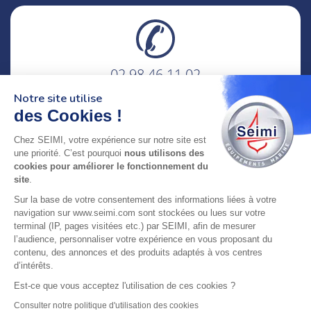
02 98 46 11 02
lundi au vendredi
Notre site utilise
8h-12h30 & 13h30-18h
des Cookies !
adresse : 75 Rue Amiral Troude,
Chez SEIMI, votre expérience sur notre site est
29200 Brest FRANCE
une priorité. C’est pourquoi
nous utilisons des
cookies pour améliorer le fonctionnement du
site
.
SEIMI, UNE ENTREPRISE CERTIFIÉE, ENGAGÉE ET
Sur la base de votre consentement des informations liées à votre
LABELLISÉE
navigation sur www.seimi.com sont stockées ou lues sur votre
terminal (IP, pages visitées etc.) par SEIMI, afin de mesurer
l’audience, personnaliser votre expérience en vous proposant du
contenu, des annonces et des produits adaptés à vos centres
d’intérêts.
© 2024 SEIMI - Tous droits réservés
Est-ce que vous acceptez l'utilisation de ces cookies ?
Consulter notre politique d'utilisation des cookies