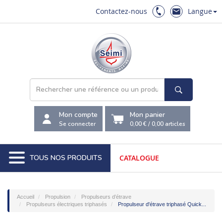
Contactez-nous
Langue
Mon compte
Mon panier
Se connecter
0,00 €
/
0,00
articles
TOUS NOS PRODUITS
CATALOGUE
Accueil
Propulsion
Propulseurs d’étrave
Propulseurs électriques triphasés
Propulseur d'étrave triphasé Quick...