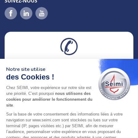
SUIVEZ-NOUS
02 98 46 11 02
Notre site utilise
lundi au vendredi
8h-12h30 & 13h30-18h
des Cookies !
Chez SEIMI, votre expérience sur notre site est
adresse : 75 Rue Amiral Troude,
une priorité. C’est pourquoi
nous utilisons des
29200 Brest FRANCE
cookies pour améliorer le fonctionnement du
site
.
SEIMI, UNE ENTREPRISE CERTIFIÉE, ENGAGÉE ET
Sur la base de votre consentement des informations liées à votre
LABELLISÉE
navigation sur www.seimi.com sont stockées ou lues sur votre
terminal (IP, pages visitées etc.) par SEIMI, afin de mesurer
l’audience, personnaliser votre expérience en vous proposant du
contenu, des annonces et des produits adaptés à vos centres