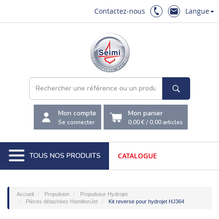
Contactez-nous
Langue
Mon compte
Mon panier
Se connecter
0,00 €
/
0,00
articles
TOUS NOS PRODUITS
CATALOGUE
Accueil
Propulsion
Propulseur Hydrojet
Pièces détachées HamiltonJet
Kit reverse pour hydrojet HJ364