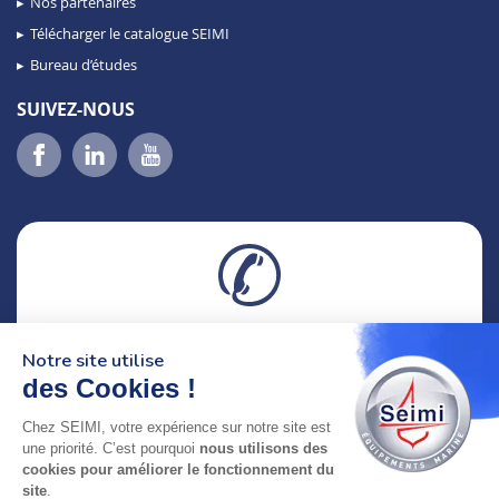
Nos partenaires
Télécharger le catalogue SEIMI
Bureau d’études
SUIVEZ-NOUS
02 98 46 11 02
Notre site utilise
lundi au vendredi
8h-12h30 & 13h30-18h
des Cookies !
Chez SEIMI, votre expérience sur notre site est
adresse : 75 Rue Amiral Troude,
une priorité. C’est pourquoi
nous utilisons des
29200 Brest FRANCE
cookies pour améliorer le fonctionnement du
site
.