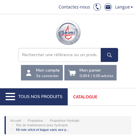
Contactez-nous
Langue
Mon compte
Mon panier
Se connecter
0,00 €
/
0,00
articles
TOUS NOS PRODUITS
CATALOGUE
Accueil
Propulsion
Propulseur Hydrojet
Kits de maintenance pour hydrojets
Kit noix orkot et bague sans axe p...