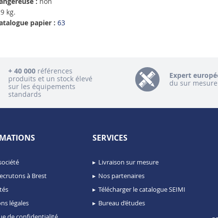
angereuse :
non
9 kg.
atalogue papier :
63
+ 40 000
références
Expert europé
produits et un stock élevé
du sur mesure
sur les équipements
standards
MATIONS
SERVICES
société
Livraison sur mesure
ecrutons à Brest
Nos partenaires
tés
Télécharger le catalogue SEIMI
ns légales
Bureau d’études
ue de confidentialité