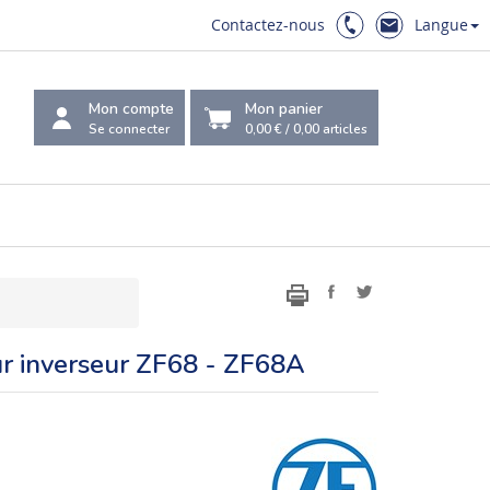
Contactez-nous
Langue
Mon compte
Mon panier
Se connecter
0,00 €
/
0,00
articles
ur inverseur ZF68 - ZF68A