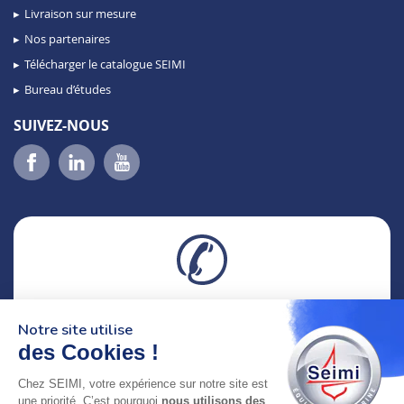
Livraison sur mesure
Nos partenaires
Télécharger le catalogue SEIMI
Bureau d’études
SUIVEZ-NOUS
02 98 46 11 02
Notre site utilise
lundi au vendredi
8h-12h30 & 13h30-18h
des Cookies !
Chez SEIMI, votre expérience sur notre site est
adresse : 75 Rue Amiral Troude,
une priorité. C’est pourquoi
nous utilisons des
29200 Brest FRANCE