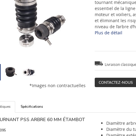
tournant mécanique
essentiel de la lign
moteur et voiliers, 
et éliminant les ri
niveau de l’arbre d’h
Plus de détail
Livraison classiqu
CONTACTEZ-NOUS
*Images non contractuelles
stiques
Spécifications
OURNANT PSS ARBRE 60 MM ÉTAMBOT
Diamètre arbr
Diamètre du t
095
Diamètre exté