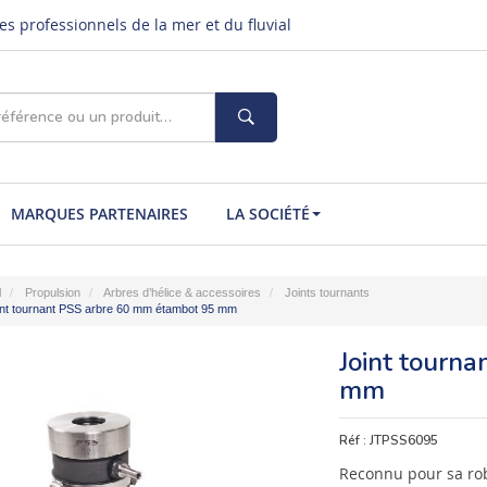
s professionnels de la mer et du fluvial
MARQUES PARTENAIRES
LA SOCIÉTÉ
l
Propulsion
Arbres d’hélice & accessoires
Joints tournants
int tournant PSS arbre 60 mm étambot 95 mm
Joint tourn
mm
Réf :
JTPSS6095
Reconnu pour sa robus