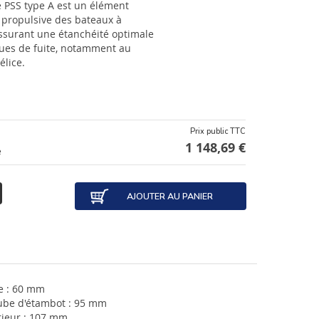
 PSS type A est un élément
e propulsive des bateaux à
assurant une étanchéité optimale
sques de fuite, notamment au
élice.
Prix public TTC
1 148,69 €
e
AJOUTER AU PANIER
e : 60 mm
ube d'étambot : 95 mm
rieur : 107 mm