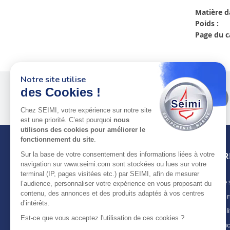
Matière d
Poids :
Page du c
Notre site utilise
des Cookies !
Plus de 50 ans
au service
des pros
Chez SEIMI, votre expérience sur notre site
est une priorité. C’est pourquoi
nous
utilisons des cookies pour améliorer le
fonctionnement du site
.
Sur la base de votre consentement des informations liées à votre
INFOR
navigation sur www.seimi.com sont stockées ou lues sur votre
terminal (IP, pages visitées etc.) par SEIMI, afin de mesurer
Notre 
À PROPOS DE SEIMI
l’audience, personnaliser votre expérience en vous proposant du
contenu, des annonces et des produits adaptés à vos centres
Nous r
Depuis plus de 50 ans, nous apportons des
d’intérêts.
solutions standards & sur-mesure aux
Actuali
chantiers de construction navale, de refit,
Est-ce que vous acceptez l'utilisation de ces cookies ?
Mentio
d’entretien et réparation, magasins