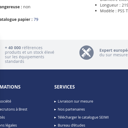
Longueur : 2
angereuse :
non
Modèle : PSS 
atalogue papier :
79
+ 40 000
références
Expert europé
produits et un stock élevé
du sur mesure
sur les équipements
standards
MATIONS
SERVICES
société
Livraison sur mesure
ecrutons à Brest
Nos partenaires
tés
Télécharger le catalogue SEIMI
ns légales
Bureau d’études