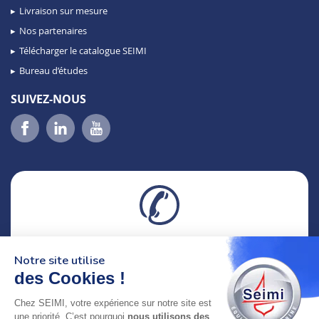
Livraison sur mesure
Nos partenaires
Télécharger le catalogue SEIMI
Bureau d’études
SUIVEZ-NOUS
02 98 46 11 02
Notre site utilise
lundi au vendredi
8h-12h30 & 13h30-18h
des Cookies !
Chez SEIMI, votre expérience sur notre site est
adresse : 75 Rue Amiral Troude,
une priorité. C’est pourquoi
nous utilisons des
29200 Brest FRANCE