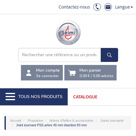
Contactez-nous
Langue
Mon compte
Mon panier
Se connecter
0,00 €
/
0,00
articles
TOUS NOS PRODUITS
CATALOGUE
Accueil
Propulsion
Arbres d’hélice & accessoires
Joints tournants
Joint tournant PSS arbre 45 mm étambot 83 mm