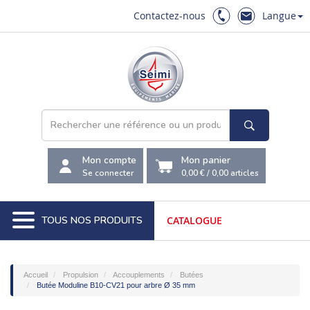
Contactez-nous
Langue
Mon compte
Mon panier
Se connecter
0,00 €
/
0,00
articles
TOUS NOS PRODUITS
CATALOGUE
Accueil
Propulsion
Accouplements
Butées
Butée Moduline B10-CV21 pour arbre Ø 35 mm