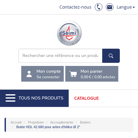
Contactez-nous
Langue
Mon compte
Mon panier
Se connecter
0,00 €
/
0,00
articles
TOUS NOS PRODUITS
CATALOGUE
Accueil
Propulsion
Accouplements
Butées
Butée HDL 42.680 pour arbre d'hélice Ø 2"