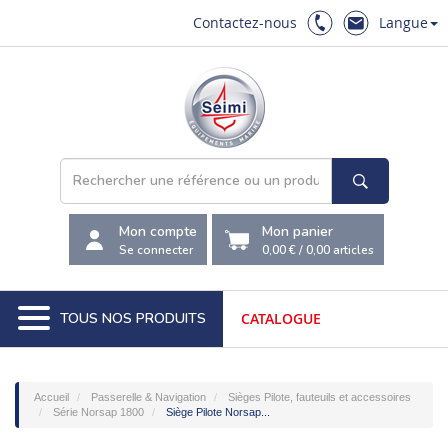
Contactez-nous
Langue
Mon compte
Mon panier
Se connecter
0,00 €
/
0,00
articles
TOUS NOS PRODUITS
CATALOGUE
Accueil
Passerelle & Navigation
Sièges Pilote, fauteuils et accessoires
Série Norsap 1800
Siège Pilote Norsap...