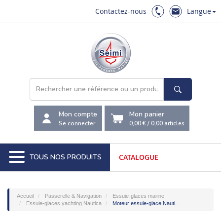
Contactez-nous
Langue
Mon compte
Mon panier
Se connecter
0,00 €
/
0,00
articles
TOUS NOS PRODUITS
CATALOGUE
Accueil
Passerelle & Navigation
Essuie-glaces marine
Essuie-glaces yachting Nautica
Moteur essuie-glace Nauti...