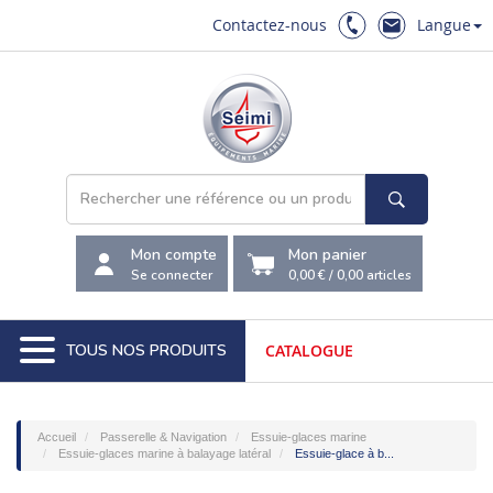
Contactez-nous
Langue
Mon compte
Mon panier
Se connecter
0,00 €
/
0,00
articles
TOUS NOS PRODUITS
CATALOGUE
Accueil
Passerelle & Navigation
Essuie-glaces marine
Essuie-glaces marine à balayage latéral
Essuie-glace à b...