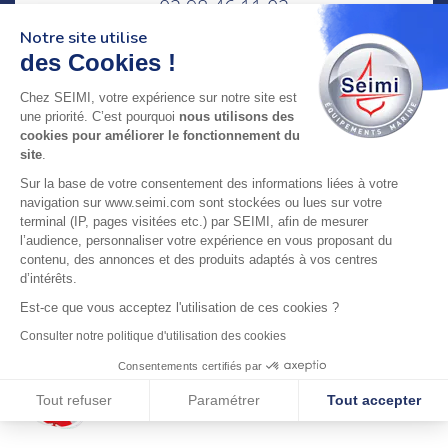
02 98 46 11 02
lundi au vendredi
Notre site utilise
8h-12h30 & 13h30-18h
des Cookies !
adresse : 75 Rue Amiral Troude,
Chez SEIMI, votre expérience sur notre site est
29200 Brest FRANCE
une priorité. C’est pourquoi
nous utilisons des
cookies pour améliorer le fonctionnement du
site
.
SEIMI, UNE ENTREPRISE CERTIFIÉE, ENGAGÉE ET
Sur la base de votre consentement des informations liées à votre
LABELLISÉE
navigation sur www.seimi.com sont stockées ou lues sur votre
terminal (IP, pages visitées etc.) par SEIMI, afin de mesurer
l’audience, personnaliser votre expérience en vous proposant du
contenu, des annonces et des produits adaptés à vos centres
d’intérêts.
Est-ce que vous acceptez l'utilisation de ces cookies ?
© 2024 SEIMI - Tous droits réservés
Consulter notre politique d'utilisation des cookies
Consentements certifiés par
Tout refuser
Paramétrer
Tout accepter