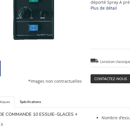
déporté Spray A préc
Plus de détail
Livraison classiqu
CONTACTEZ-NOUS
*Images non contractuelles
stiques
Spécifications
 DE COMMANDE 10 ESSUIE-GLACES +
Nombre d'essui
1S