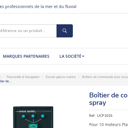
s professionnels de la mer et du fluvial
MARQUES PARTENAIRES
LA SOCIÉTÉ
l
Passerelle & Navigation
Essuie-glaces marine
Boîtiers de commande pour essu
tier de...
Boîtier de 
spray
Réf :
UCP101S
Pour 10 moteurs Plat