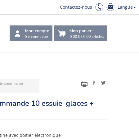
Contactez-nous
Langue
Mon compte
Mon panier
Se connecter
0,00 €
/
0,00
articles
ie-glace marine
commande 10 essuie-glaces +
ine avec boitier électronique