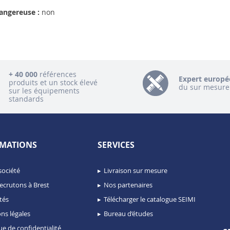
angereuse :
non
+ 40 000
références
Expert europé
produits et un stock élevé
du sur mesure
sur les équipements
standards
MATIONS
SERVICES
société
Livraison sur mesure
ecrutons à Brest
Nos partenaires
tés
Télécharger le catalogue SEIMI
ns légales
Bureau d’études
ue de confidentialité