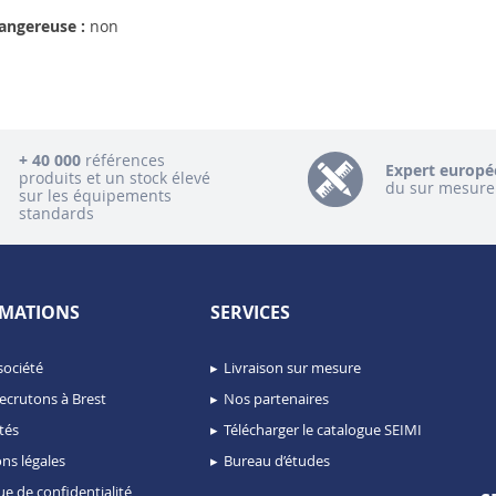
angereuse :
non
+ 40 000
références
Expert europé
produits et un stock élevé
du sur mesure
sur les équipements
standards
MATIONS
SERVICES
société
Livraison sur mesure
ecrutons à Brest
Nos partenaires
tés
Télécharger le catalogue SEIMI
ns légales
Bureau d’études
ue de confidentialité