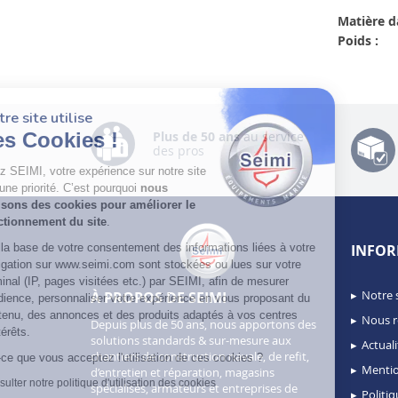
Matière d
Poids :
Notre site utilise
des Cookies !
Plus de 50 ans
au service
des pros
Chez SEIMI, votre expérience sur notre site
est une priorité. C’est pourquoi
nous
utilisons des cookies pour améliorer le
fonctionnement du site
.
Sur la base de votre consentement des informations liées à votre
INFOR
navigation sur www.seimi.com sont stockées ou lues sur votre
terminal (IP, pages visitées etc.) par SEIMI, afin de mesurer
Notre 
À PROPOS DE SEIMI
l’audience, personnaliser votre expérience en vous proposant du
contenu, des annonces et des produits adaptés à vos centres
Nous r
Depuis plus de 50 ans, nous apportons des
d’intérêts.
solutions standards & sur-mesure aux
Actuali
chantiers de construction navale, de refit,
Est-ce que vous acceptez l'utilisation de ces cookies ?
Mentio
d’entretien et réparation, magasins
Consulter notre politique d'utilisation des cookies
spécialisés, armateurs et entreprises de
Politiq