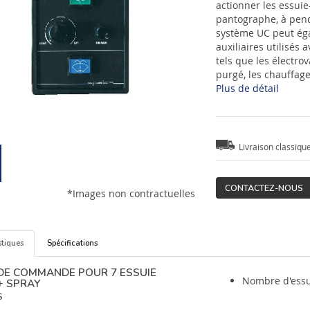
actionner les essuie
pantographe, à pend
système UC peut éga
auxiliaires utilisés 
tels que les électro
purgé, les chauffage
Plus de détail
Livraison classiqu
CONTACTEZ-NOUS
*Images non contractuelles
stiques
Spécifications
 DE COMMANDE POUR 7 ESSUIE
Nombre d'essui
+ SPRAY
S