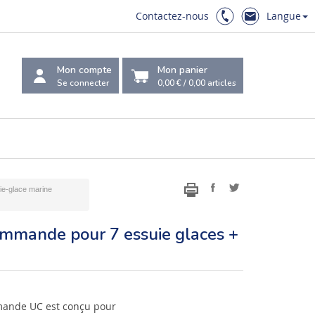
Contactez-nous
Langue
Mon compte
Mon panier
Se connecter
0,00 €
/
0,00
articles
ie-glace marine
ommande pour 7 essuie glaces +
ande UC est conçu pour