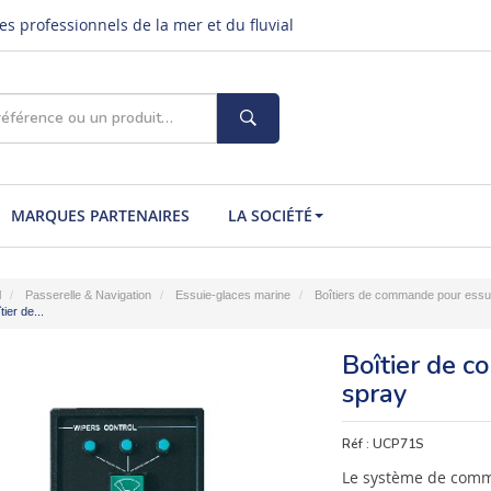
s professionnels de la mer et du fluvial
MARQUES PARTENAIRES
LA SOCIÉTÉ
l
Passerelle & Navigation
Essuie-glaces marine
Boîtiers de commande pour essu
tier de...
Boîtier de c
spray
Réf :
UCP71S
Le système de comm