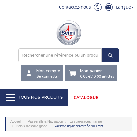
Contactez-nous
Langue
Mon compte
Mon panier
Se connecter
0,00 €
/
0,00
articles
TOUS NOS PRODUITS
CATALOGUE
Accueil
Passerelle & Navigation
Essuie-glaces marine
Balais d'essuie glace
Raclette rigide renforcée 900 mm -...