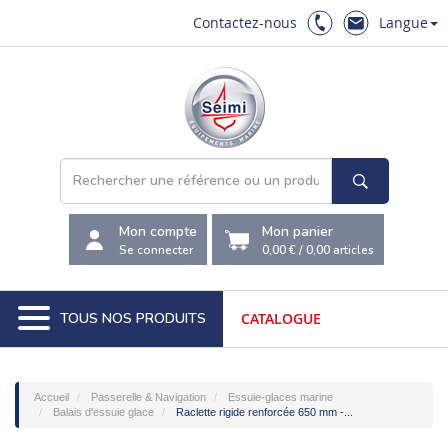
Contactez-nous
Langue
Mon compte
Mon panier
Se connecter
0,00 €
/
0,00
articles
TOUS NOS PRODUITS
CATALOGUE
Accueil
Passerelle & Navigation
Essuie-glaces marine
Balais d'essuie glace
Raclette rigide renforcée 650 mm -...