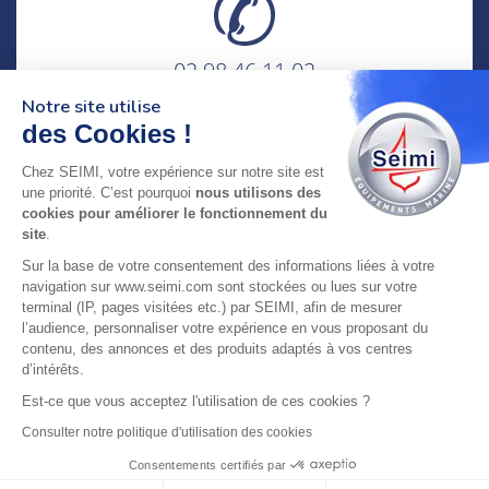
02 98 46 11 02
lundi au vendredi
Notre site utilise
8h-12h30 & 13h30-18h
des Cookies !
adresse : 75 Rue Amiral Troude,
Chez SEIMI, votre expérience sur notre site est
29200 Brest FRANCE
une priorité. C’est pourquoi
nous utilisons des
cookies pour améliorer le fonctionnement du
site
.
SEIMI, UNE ENTREPRISE CERTIFIÉE, ENGAGÉE ET
Sur la base de votre consentement des informations liées à votre
LABELLISÉE
navigation sur www.seimi.com sont stockées ou lues sur votre
terminal (IP, pages visitées etc.) par SEIMI, afin de mesurer
l’audience, personnaliser votre expérience en vous proposant du
contenu, des annonces et des produits adaptés à vos centres
d’intérêts.
© 2024 SEIMI - Tous droits réservés
Est-ce que vous acceptez l'utilisation de ces cookies ?
Consulter notre politique d'utilisation des cookies
Consentements certifiés par