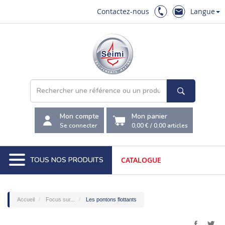
Contactez-nous
Langue
Mon compte
Mon panier
Se connecter
0,00 €
/
0,00
articles
TOUS NOS PRODUITS
CATALOGUE
Accueil
Focus sur...
Les pontons flottants