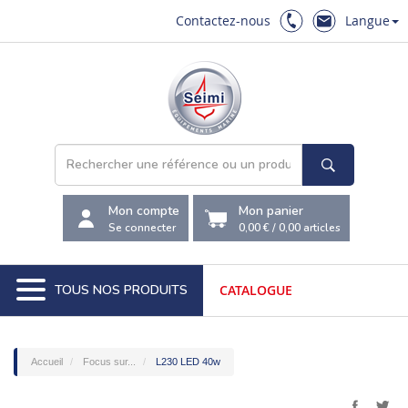
Contactez-nous
Langue
Mon compte
Mon panier
Se connecter
0,00 €
/
0,00
articles
TOUS NOS PRODUITS
CATALOGUE
Accueil
Focus sur...
L230 LED 40w