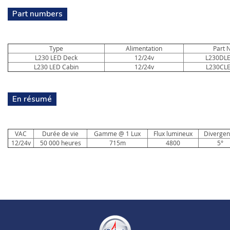
Part numbers
Type
Alimentation
Part 
L230 LED Deck
12/24v
L230DL
L230 LED Cabin
12/24v
L230CL
En résumé
VAC
Durée de vie
Gamme @ 1 Lux
Flux lumineux
Divergen
12/24v
50 000 heures
715m
4800
5°