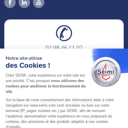
02 98 46 11 02
lundi au vendredi
Notre site utilise
8h-12h30 & 13h30-18h
des Cookies !
adresse : 75 Rue Amiral Troude,
Chez SEIMI, votre expérience sur notre site est
29200 Brest FRANCE
une priorité. C’est pourquoi
nous utilisons des
cookies pour améliorer le fonctionnement du
site
.
SEIMI, UNE ENTREPRISE CERTIFIÉE, ENGAGÉE ET
Sur la base de votre consentement des informations liées à votre
LABELLISÉE
navigation sur www.seimi.com sont stockées ou lues sur votre
terminal (IP, pages visitées etc.) par SEIMI, afin de mesurer
l’audience, personnaliser votre expérience en vous proposant du
contenu, des annonces et des produits adaptés à vos centres
d’intérêts.