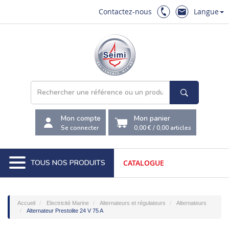
Contactez-nous
Langue
Mon compte
Mon panier
Se connecter
0,00 €
/
0,00
articles
TOUS NOS PRODUITS
CATALOGUE
Accueil
Electricité Marine
Alternateurs et régulateurs
Alternateurs
Alternateur Prestolite 24 V 75 A