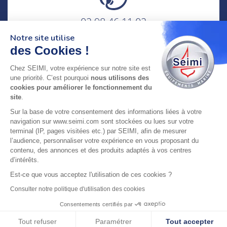
02 98 46 11 02
lundi au vendredi
Notre site utilise
8h-12h30 & 13h30-18h
des Cookies !
adresse : 75 Rue Amiral Troude,
Chez SEIMI, votre expérience sur notre site est
29200 Brest FRANCE
une priorité. C’est pourquoi
nous utilisons des
cookies pour améliorer le fonctionnement du
site
.
SEIMI, UNE ENTREPRISE CERTIFIÉE, ENGAGÉE ET
Sur la base de votre consentement des informations liées à votre
LABELLISÉE
navigation sur www.seimi.com sont stockées ou lues sur votre
terminal (IP, pages visitées etc.) par SEIMI, afin de mesurer
l’audience, personnaliser votre expérience en vous proposant du
contenu, des annonces et des produits adaptés à vos centres
d’intérêts.
Est-ce que vous acceptez l'utilisation de ces cookies ?
© 2024 SEIMI - Tous droits réservés
Consulter notre politique d'utilisation des cookies
Consentements certifiés par
Tout refuser
Paramétrer
Tout accepter