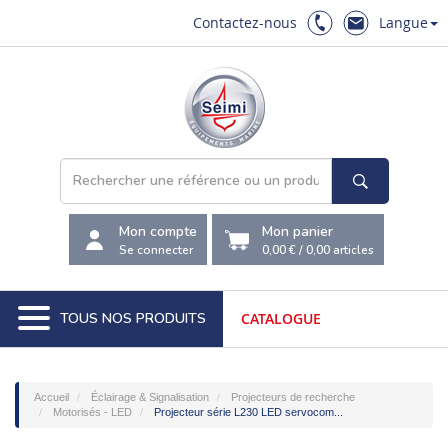
Contactez-nous
Langue
Mon compte
Mon panier
Se connecter
0,00 €
/
0,00
articles
TOUS NOS PRODUITS
CATALOGUE
Accueil
Éclairage & Signalisation
Projecteurs de recherche
Motorisés - LED
Projecteur série L230 LED servocom...