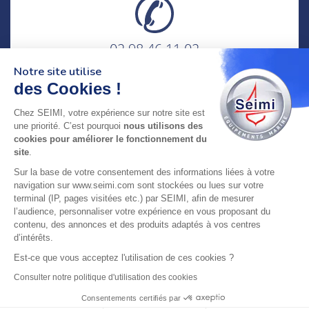
02 98 46 11 02
lundi au vendredi
Notre site utilise
8h-12h30 & 13h30-18h
des Cookies !
adresse : 75 Rue Amiral Troude,
Chez SEIMI, votre expérience sur notre site est
29200 Brest FRANCE
une priorité. C’est pourquoi
nous utilisons des
cookies pour améliorer le fonctionnement du
site
.
SEIMI, UNE ENTREPRISE CERTIFIÉE, ENGAGÉE ET
Sur la base de votre consentement des informations liées à votre
LABELLISÉE
navigation sur www.seimi.com sont stockées ou lues sur votre
terminal (IP, pages visitées etc.) par SEIMI, afin de mesurer
l’audience, personnaliser votre expérience en vous proposant du
contenu, des annonces et des produits adaptés à vos centres
d’intérêts.
© 2024 SEIMI - Tous droits réservés
Est-ce que vous acceptez l'utilisation de ces cookies ?
Consulter notre politique d'utilisation des cookies
Consentements certifiés par