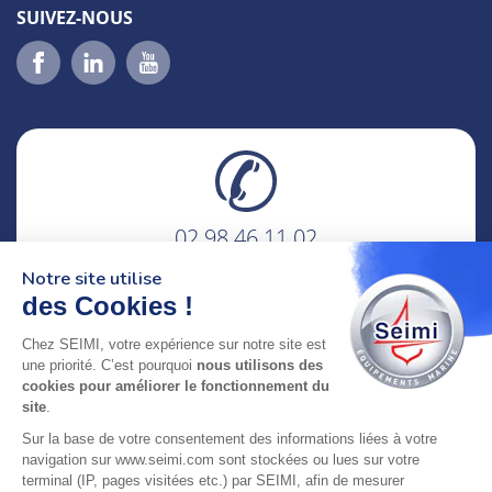
SUIVEZ-NOUS
02 98 46 11 02
lundi au vendredi
Notre site utilise
8h-12h30 & 13h30-18h
des Cookies !
adresse : 75 Rue Amiral Troude,
Chez SEIMI, votre expérience sur notre site est
29200 Brest FRANCE
une priorité. C’est pourquoi
nous utilisons des
cookies pour améliorer le fonctionnement du
site
.
SEIMI, UNE ENTREPRISE CERTIFIÉE, ENGAGÉE ET
Sur la base de votre consentement des informations liées à votre
LABELLISÉE
navigation sur www.seimi.com sont stockées ou lues sur votre
terminal (IP, pages visitées etc.) par SEIMI, afin de mesurer