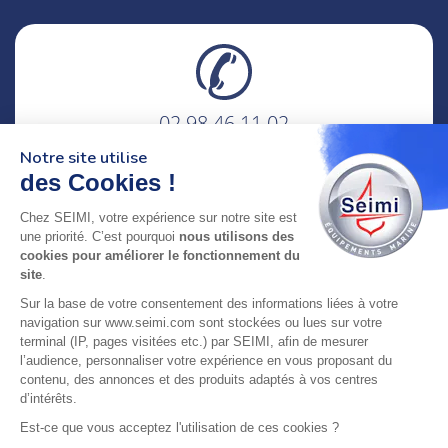
02 98 46 11 02
lundi au vendredi
Notre site utilise
8h-12h30 & 13h30-18h
des Cookies !
adresse : 75 Rue Amiral Troude,
Chez SEIMI, votre expérience sur notre site est
29200 Brest FRANCE
une priorité. C’est pourquoi
nous utilisons des
cookies pour améliorer le fonctionnement du
site
.
SEIMI, UNE ENTREPRISE CERTIFIÉE, ENGAGÉE ET
Sur la base de votre consentement des informations liées à votre
LABELLISÉE
navigation sur www.seimi.com sont stockées ou lues sur votre
terminal (IP, pages visitées etc.) par SEIMI, afin de mesurer
l’audience, personnaliser votre expérience en vous proposant du
contenu, des annonces et des produits adaptés à vos centres
d’intérêts.
© 2024 SEIMI - Tous droits réservés
Est-ce que vous acceptez l'utilisation de ces cookies ?