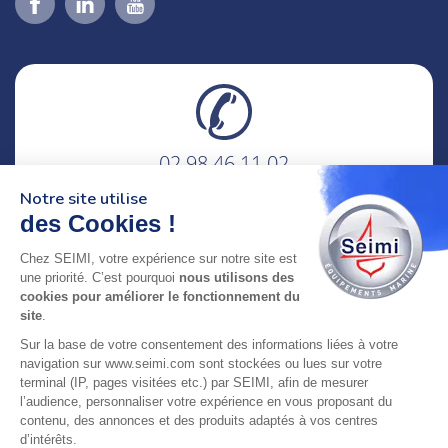
02 98 46 11 02
lundi au vendredi
Notre site utilise
8h-12h30 & 13h30-18h
des Cookies !
adresse : 75 Rue Amiral Troude,
Chez SEIMI, votre expérience sur notre site est
29200 Brest FRANCE
une priorité. C’est pourquoi
nous utilisons des
cookies pour améliorer le fonctionnement du
site
.
SEIMI, UNE ENTREPRISE CERTIFIÉE, ENGAGÉE ET
Sur la base de votre consentement des informations liées à votre
LABELLISÉE
navigation sur www.seimi.com sont stockées ou lues sur votre
terminal (IP, pages visitées etc.) par SEIMI, afin de mesurer
l’audience, personnaliser votre expérience en vous proposant du
contenu, des annonces et des produits adaptés à vos centres
d’intérêts.