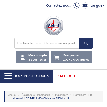
Contactez-nous
Langue
Mon compte
Mon panier
Se connecter
0,00 €
/
0,00
articles
TOUS NOS PRODUITS
CATALOGUE
Accueil
Éclairage & Signalisation
Plafonniers
Plafonniers LED
Kit rétrofit LED MIR 1445-600 Marine 2500 lm HF...