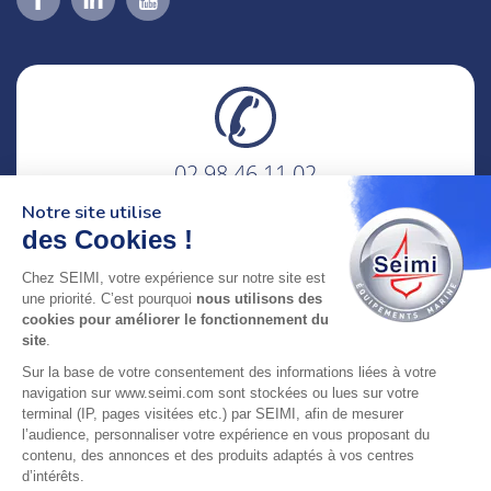
02 98 46 11 02
lundi au vendredi
Notre site utilise
8h-12h30 & 13h30-18h
des Cookies !
adresse : 75 Rue Amiral Troude,
Chez SEIMI, votre expérience sur notre site est
29200 Brest FRANCE
une priorité. C’est pourquoi
nous utilisons des
cookies pour améliorer le fonctionnement du
site
.
SEIMI, UNE ENTREPRISE CERTIFIÉE, ENGAGÉE ET
Sur la base de votre consentement des informations liées à votre
LABELLISÉE
navigation sur www.seimi.com sont stockées ou lues sur votre
terminal (IP, pages visitées etc.) par SEIMI, afin de mesurer
l’audience, personnaliser votre expérience en vous proposant du
contenu, des annonces et des produits adaptés à vos centres
d’intérêts.